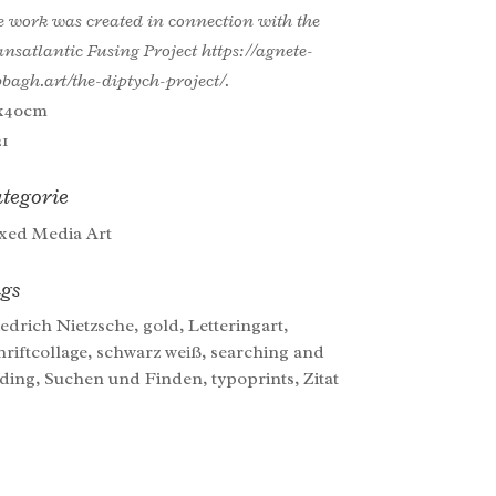
e work was created in connection with the
nsatlantic Fusing Project https://agnete-
bagh.art/the-diptych-project/.
x40cm
21
tegorie
xed Media Art
gs
iedrich Nietzsche, gold, Letteringart,
hriftcollage, schwarz weiß, searching and
nding, Suchen und Finden, typoprints, Zitat