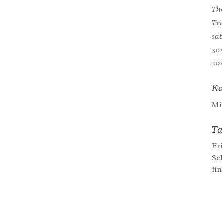
Th
Tra
sab
30
20
Ka
Mi
Ta
Fr
Sc
fi