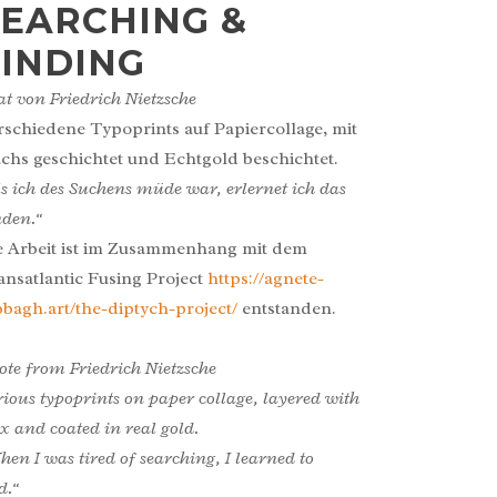
SEARCHING &
FINDING
at von Friedrich Nietzsche
rschiedene Typoprints auf Papiercollage, mit
chs geschichtet und Echtgold beschichtet.
ls ich des Suchens müde war, erlernet ich das
nden.“
e Arbeit ist im Zusammenhang mit dem
ansatlantic Fusing Project
https://agnete-
bbagh.art/the-diptych-project/
entstanden.
ote from Friedrich Nietzsche
rious typoprints on paper collage, layered with
x and coated in real gold.
en I was tired of searching, I learned to
nd.“