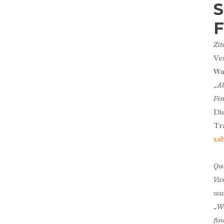
Zit
Ve
Wa
„A
Fi
Di
Tr
sa
Qu
Va
wa
„Wh
fi