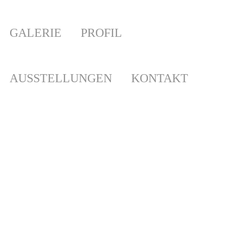
GALERIE
PROFIL
AUSSTELLUNGEN
KONTAKT
Ausstellung „Buchstäblich Kunst“ 22.10-7.11.2021
Kunstraum GREVY!
Hier ein paar Eindrücke zur Vernissage & Ausstellung "Buc
Kunst" im Kunstraum Grevy! in der Kölner Süds
Zusammen mit Ralf Lobeck haben wir das Thema Schrift &
intensiv bearbeitet. Es ist ein interessanter Einblick...