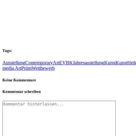
Tags:
Ausstellung
ContemporaryArt
EVBK
Jahresaustellung
Kunst
Kunstförd
media Art
Prüm
Wettbewerb
Keine Kommentare
Kommentar schreiben