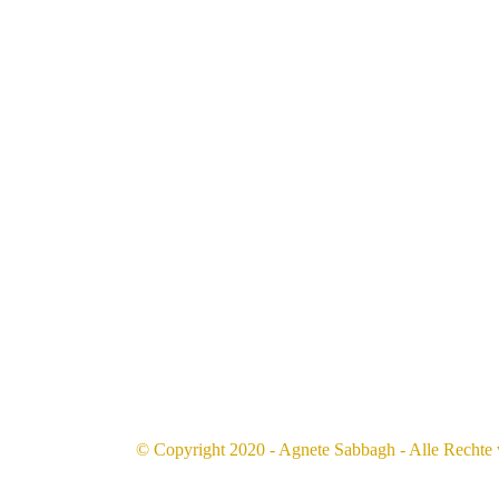
Kunstroute Süd 2021
Willkommen zur KUNSTROUTE SÜD! Endli
BesucherInnen - ich freue mich auf zahlrei
Schriftkunst & Mixed Media Art - Zülpiche
(Sülz) Samstag, 27.11. von 12-20h und Sonnta
© Copyright 2020 - Agnete Sabbagh - Alle Rechte 