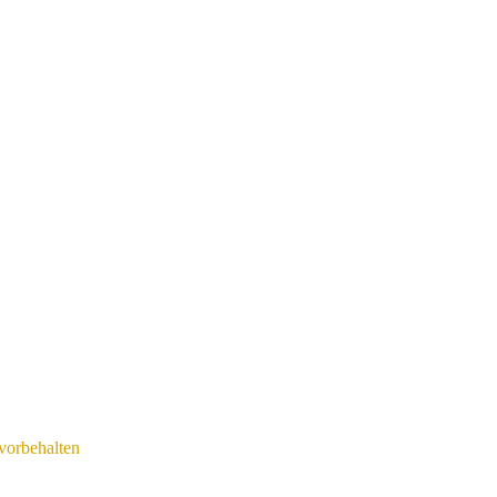
ch wieder mit
che Besuche: Ateliergalerie
r Straße 225 - 50937 Köln
g, 28. 11 von 12-18h. ...
vorbehalten